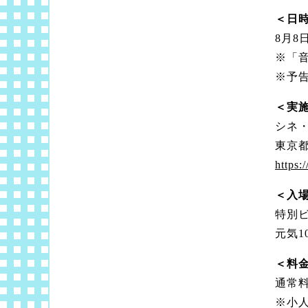
＜日
8月8
※「
※予
＜実
シネ
東京都
https:
＜入
特別
元気
＜料
通常
※小