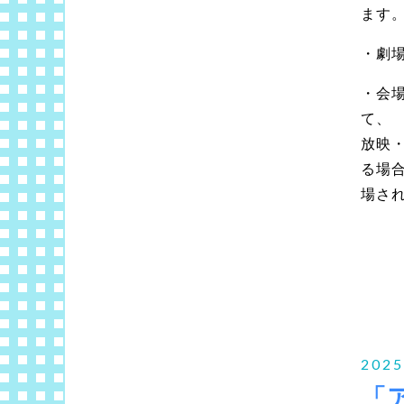
ます
・劇
・会
て、
放映
る場
場さ
2025
「