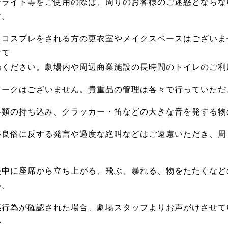
ンライト等をご使用の際は、周りのお客様のご迷惑とならな
す。
日コスプレをされる方の更衣室やメイクスペースはございま
せて
場ください。劇場内や周辺商業施設の長時間のトイレのご利
ロークはございません。貴重品の管理は各々で行っていただ
器類の持ち込み、クラッカー・笛などの大きな音を発する物
序良俗に反する発言や過度な絶叫などはご遠慮いただき、周
映中に座席から立ち上がる、飛ぶ、暴れる、物をたたくなど
い。
惑行為が確認された場合、劇場スタッフよりお声がけさせて
い