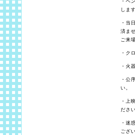
・ペ
しま
・当
済ま
ご来
・ク
・火
・公
い。
・上
ださ
・迷
ござ