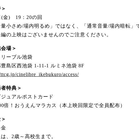
時＞
日(金) 19：20の回
音量小さめ/場内明るめ」ではなく、「通常音量/場内暗転」
告編の上映はございませんのでご注意ください。
施会場＞
・リーブル池袋
豊島区西池袋 1-11-1 ルミネ池袋 8F
//ttcg.jp/cinelibre_ikebukuro/access/
場者特典＞
ビジュアルポストカード
100倍！おうえんマラカス（本上映回限定で全員配布）
金＞
料金
人は、2歳～高校生まで。