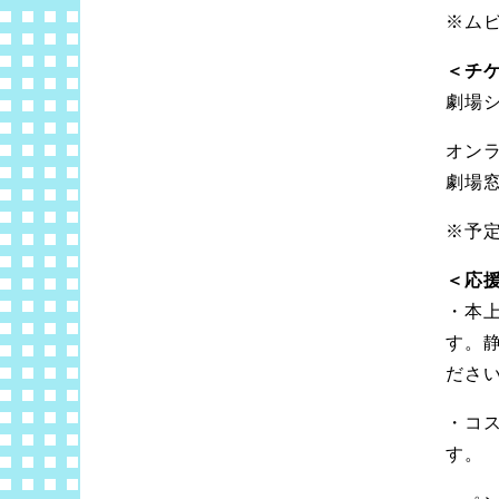
※ム
＜チ
劇場
オンラ
劇場窓
※予
＜応援
・本
す。
ださ
・コ
す。