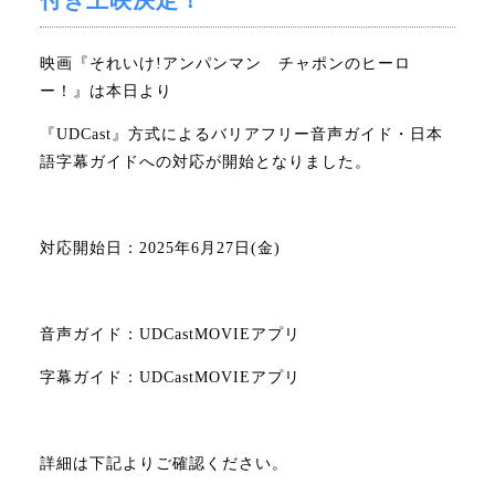
2026年2月
【鯖江市西山公園】映画公開記念 スタンプラリー開催
2026年1月
【天王寺動物園】映画公開記念 スタンプラリー開催
映画『それいけ!アンパンマン チャポンのヒーロ
2025年8月
ー！』は本日より
2025年7月
『UDCast』方式によるバリアフリー音声ガイド・日本
2025年6月
語字幕ガイドへの対応が開始となりました。
2025年5月
2025年4月
対応開始日：2025年6月27日(金)
2025年3月
2025年2月
音声ガイド：UDCastMOVIEアプリ
字幕ガイド：UDCastMOVIEアプリ
詳細は下記よりご確認ください。