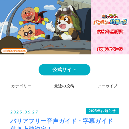
公式サイト
カテゴリー
最近の投稿
アーカイブ
2025年お知らせ
映画公開記念！「公開記念舞台挨拶」開催
2026年6月
2026年お知らせ
映画関連グッズ情報！
2026年5月
2025年お知らせ
2025.06.27
【神戸ハーバーランドｕｍｉｅ×OSシネマズ神戸ハーバーランド×神
2026年4月
バリアフリー音声ガイド・字幕ガイド
戸アンパンマンこどもミュージアム＆モール】映画公開記念 スタン
2026年3月
プラリー開催
付き上映決定！