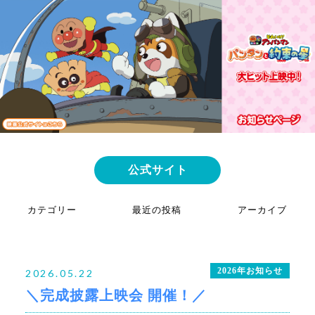
公式サイト
カテゴリー
最近の投稿
アーカイブ
2025年お知らせ
映画公開記念！「公開記念舞台挨拶」開催
2026年6月
2026年お知らせ
映画関連グッズ情報！
2026年5月
2026年お知らせ
2026.05.22
【神戸ハーバーランドｕｍｉｅ×OSシネマズ神戸ハーバーランド×神
2026年4月
＼完成披露上映会 開催！／
戸アンパンマンこどもミュージアム＆モール】映画公開記念 スタン
2026年3月
プラリー開催