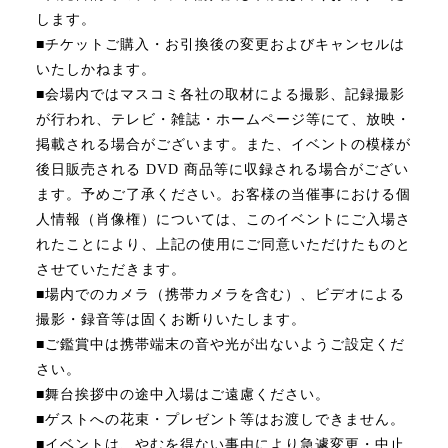
します。
■チケットご購入・お引換後の変更およびキャンセルは
いたしかねます。
■会場内ではマスコミ各社の取材による撮影、記録撮影
が行われ、テレビ・雑誌・ホームページ等にて、放映・
掲載される場合がございます。
また、イベントの模様が
後日販売される DVD 商品等に収録される場合がござい
ます。予めご了承ください。お客様の当催事における個
人情報（肖像権）については、このイベントにご入場さ
れたことにより、上記の使用にご同意いただけたものと
させていただきます。
■場内でのカメラ（携帯カメラを含む）、ビデオによる
撮影・録音等は固くお断りいたします。
■ご鑑賞中は携帯端末の音や光が出ないようご設定くだ
さい。
■舞台挨拶中の途中入場はご遠慮ください。
■ゲストへの花束・プレゼント等はお渡しできません。
■イベントは、やむを得ない事由により急遽変更・中止